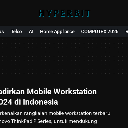
ps
Telco
AI
Home Appliance
COMPUTEX 2026
dirkan Mobile Workstation
024 di Indonesia
enalkan rangkaian mobile workstation terbaru
novo ThinkPad P Series, untuk mendukung