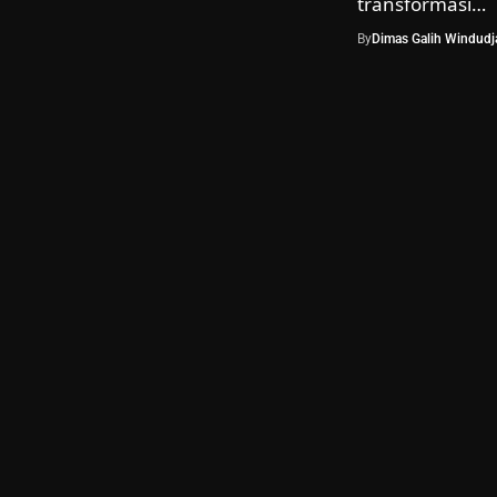
transformasi…
By
Dimas Galih Windudja