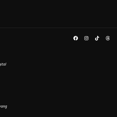
ital
yang