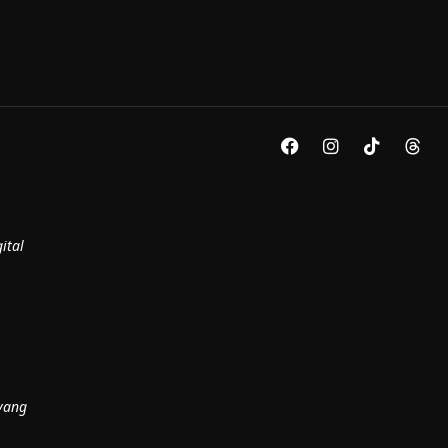
ital
yang