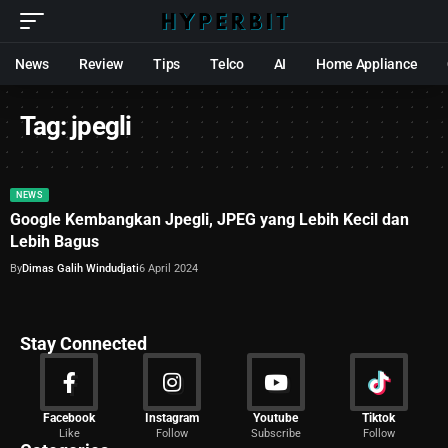
News
Review
Tips
Telco
AI
Home Appliance
Tag:
jpegli
NEWS
Google Kembangkan Jpegli, JPEG yang Lebih Kecil dan
Lebih Bagus
By
Dimas Galih Windudjati
6 April 2024
Stay Connected
News
Facebook
Instagram
Youtube
Tiktok
Like
Follow
Subscribe
Follow
2029 Articles