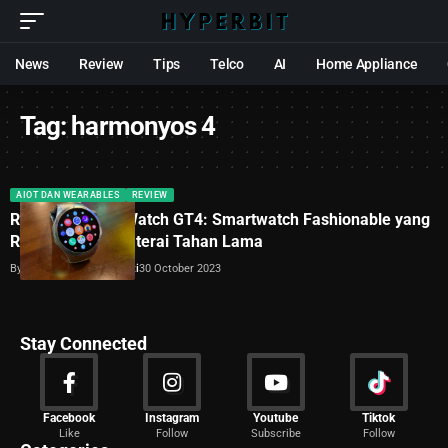
News
Review
Tips
Telco
AI
Home Appliance
Tag:
harmonyos 4
AIOT DAN WEARABLES
REVIEW
Review Huawei Watch GT4: Smartwatch Fashionable yang
Responsif dan Baterai Tahan Lama
By
Dimas Galih Windudjati
30 October 2023
Stay Connected
News
Facebook
Instagram
Youtube
Tiktok
Like
Follow
Subscribe
Follow
2020 Articles