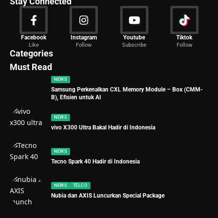
Stay Connected
News
Facebook
Instagram
Youtube
Tiktok
Like
Follow
Subscribe
Follow
2029 Articles
Categories
Must Read
NEWS
Samsung Perkenalkan CXL Memory Module – Box (CMM-
B), Efisien untuk AI
NEWS
vivo X300 Ultra Bakal Hadir di Indonesia
NEWS
Tecno Spark 40 Hadir di Indonesia
NEWS
TELCO
Nubia dan AXIS Luncurkan Special Package