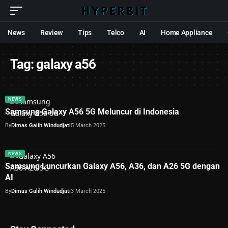
News
Review
Tips
Telco
AI
Home Appliance
Tag:
galaxy a56
NEWS
Samsung Galaxy A56 5G Meluncur di Indonesia
By
Dimas Galih Windudjati
5 March 2025
NEWS
Samsung Luncurkan Galaxy A56, A36, dan A26 5G dengan
AI
By
Dimas Galih Windudjati
3 March 2025