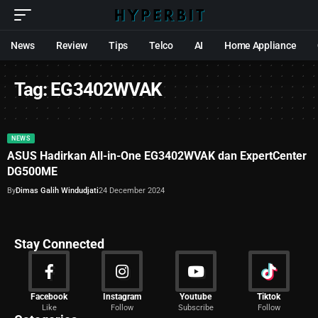
News
Review
Tips
Telco
AI
Home Appliance
Tag:
EG3402WVAK
NEWS
ASUS Hadirkan All-in-One EG3402WVAK dan ExpertCenter
DG500ME
By
Dimas Galih Windudjati
24 December 2024
Stay Connected
News
Facebook
Instagram
Youtube
Tiktok
Like
Follow
Subscribe
Follow
2027 Articles