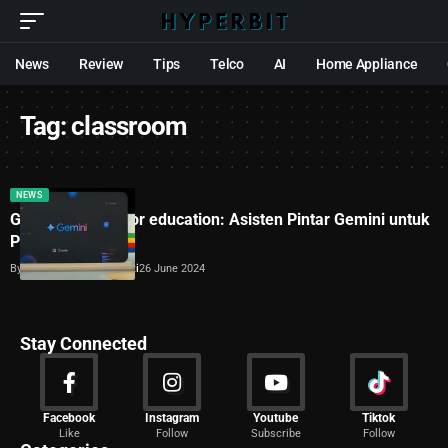
News
Review
Tips
Telco
AI
Home Appliance
Tag:
classroom
NEWS
Google AI tools for education: Asisten Pintar Gemini untuk
Pelajar dan Guru
By
Dimas Galih Windudjati
26 June 2024
Stay Connected
News
Facebook
Instagram
Youtube
Tiktok
Like
Follow
Subscribe
Follow
2024 Articles