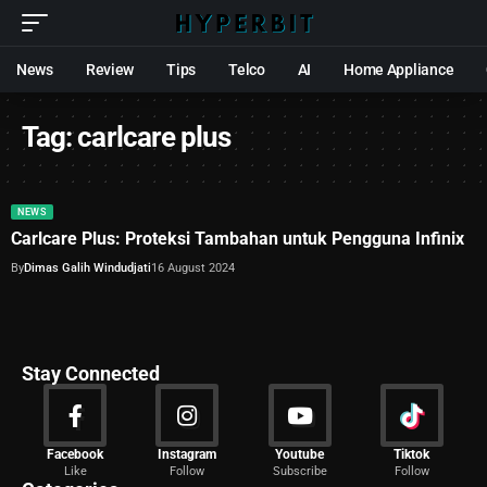
News
Review
Tips
Telco
AI
Home Appliance
Tag:
carlcare plus
NEWS
Carlcare Plus: Proteksi Tambahan untuk Pengguna Infinix
By
Dimas Galih Windudjati
16 August 2024
Stay Connected
News
Facebook
Instagram
Youtube
Tiktok
Like
Follow
Subscribe
Follow
2027 Articles