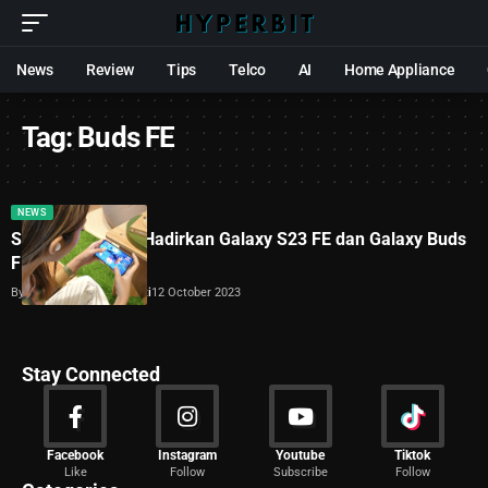
News
Review
Tips
Telco
AI
Home Appliance
Tag:
Buds FE
NEWS
Samsung Resmi Hadirkan Galaxy S23 FE dan Galaxy Buds
FE di Indonesia
By
Dimas Galih Windudjati
12 October 2023
Stay Connected
News
Facebook
Instagram
Youtube
Tiktok
Like
Follow
Subscribe
Follow
2029 Articles