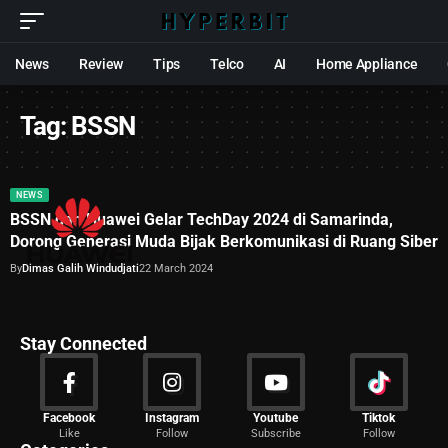
News
Review
Tips
Telco
AI
Home Appliance
Tag:
BSSN
NEWS
BSSN dan Huawei Gelar TechDay 2024 di Samarinda,
Dorong Generasi Muda Bijak Berkomunikasi di Ruang Siber
By
Dimas Galih Windudjati
22 March 2024
Stay Connected
News
Facebook
Instagram
Youtube
Tiktok
Like
Follow
Subscribe
Follow
2029 Articles