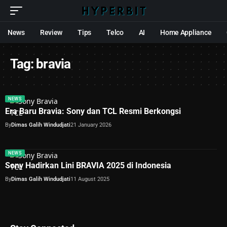
News
Review
Tips
Telco
AI
Home Appliance
Tag:
bravia
NEWS
Era Baru Bravia: Sony dan TCL Resmi Berkongsi
By
Dimas Galih Windudjati
21 January 2026
NEWS
Sony Hadirkan Lini BRAVIA 2025 di Indonesia
By
Dimas Galih Windudjati
11 August 2025