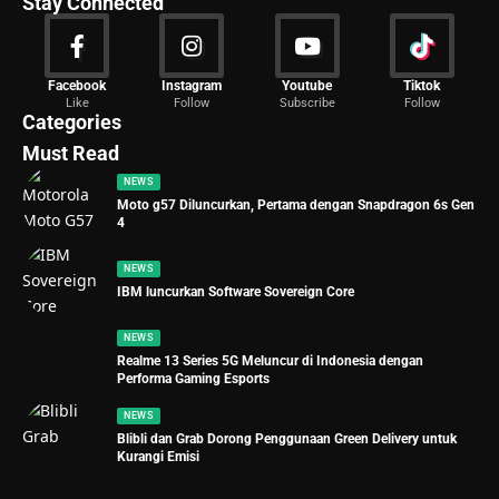
Stay Connected
News
Facebook
Instagram
Youtube
Tiktok
Like
Follow
Subscribe
Follow
2029 Articles
Categories
Must Read
NEWS
Moto g57 Diluncurkan, Pertama dengan Snapdragon 6s Gen
4
NEWS
IBM luncurkan Software Sovereign Core
NEWS
Realme 13 Series 5G Meluncur di Indonesia dengan
Performa Gaming Esports
NEWS
Blibli dan Grab Dorong Penggunaan Green Delivery untuk
Kurangi Emisi