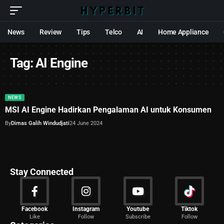
News
Review
Tips
Telco
AI
Home Appliance
Tag:
AI Engine
NEWS
MSI AI Engine Hadirkan Pengalaman AI untuk Konsumen
By
Dimas Galih Windudjati
24 June 2024
Stay Connected
News
Facebook
Instagram
Youtube
Tiktok
Like
Follow
Subscribe
Follow
2029 Articles